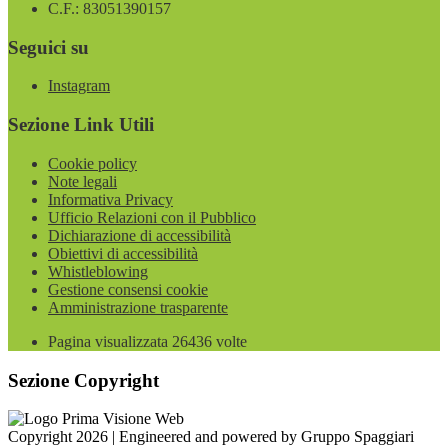
C.F.: 83051390157
Seguici su
Instagram
Sezione Link Utili
Cookie policy
Note legali
Informativa Privacy
Ufficio Relazioni con il Pubblico
Dichiarazione di accessibilità
Obiettivi di accessibilità
Whistleblowing
Gestione consensi cookie
Amministrazione trasparente
Pagina visualizzata
26436
volte
Sezione Copyright
Copyright 2026 | Engineered and powered by Gruppo Spaggiari