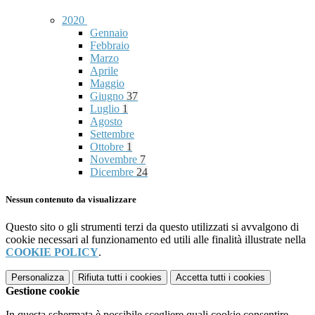
2020
Gennaio
Febbraio
Marzo
Aprile
Maggio
Giugno
37
Luglio
1
Agosto
Settembre
Ottobre
1
Novembre
7
Dicembre
24
Nessun contenuto da visualizzare
Questo sito o gli strumenti terzi da questo utilizzati si avvalgono di
cookie necessari al funzionamento ed utili alle finalità illustrate nella
COOKIE POLICY
.
Personalizza
Rifiuta tutti
i cookies
Accetta tutti
i cookies
Gestione cookie
In questa schermata è possibile scegliere quali cookie consentire.