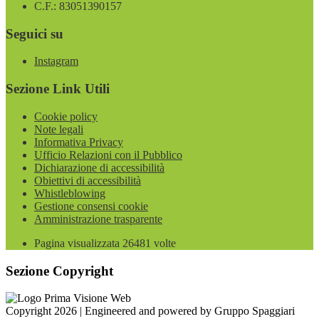
C.F.: 83051390157
Seguici su
Instagram
Sezione Link Utili
Cookie policy
Note legali
Informativa Privacy
Ufficio Relazioni con il Pubblico
Dichiarazione di accessibilità
Obiettivi di accessibilità
Whistleblowing
Gestione consensi cookie
Amministrazione trasparente
Pagina visualizzata
26481
volte
Sezione Copyright
Copyright 2026 | Engineered and powered by Gruppo Spaggiari