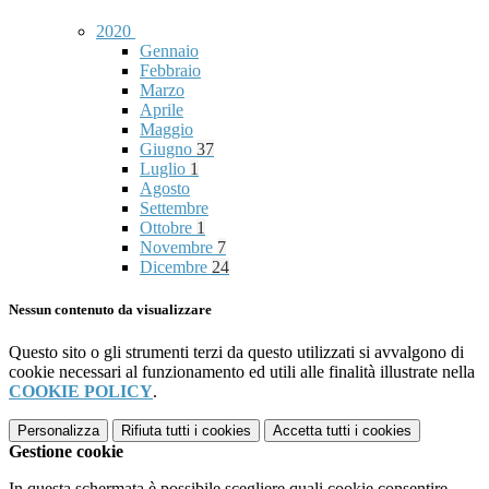
2020
Gennaio
Febbraio
Marzo
Aprile
Maggio
Giugno
37
Luglio
1
Agosto
Settembre
Ottobre
1
Novembre
7
Dicembre
24
Nessun contenuto da visualizzare
Questo sito o gli strumenti terzi da questo utilizzati si avvalgono di
cookie necessari al funzionamento ed utili alle finalità illustrate nella
COOKIE POLICY
.
Personalizza
Rifiuta tutti
i cookies
Accetta tutti
i cookies
Gestione cookie
In questa schermata è possibile scegliere quali cookie consentire.