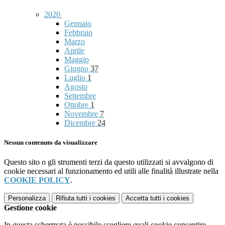
2020
Gennaio
Febbraio
Marzo
Aprile
Maggio
Giugno
37
Luglio
1
Agosto
Settembre
Ottobre
1
Novembre
7
Dicembre
24
Nessun contenuto da visualizzare
Questo sito o gli strumenti terzi da questo utilizzati si avvalgono di
cookie necessari al funzionamento ed utili alle finalità illustrate nella
COOKIE POLICY
.
Personalizza
Rifiuta tutti
i cookies
Accetta tutti
i cookies
Gestione cookie
In questa schermata è possibile scegliere quali cookie consentire.