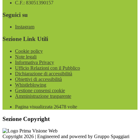
C.F.: 83051390157
Seguici su
Instagram
Sezione Link Utili
Cookie policy
Note legali
Informativa Privacy
Ufficio Relazioni con il Pubblico
Dichiarazione di accessibilità
Obiettivi di accessibilità
Whistleblowing
Gestione consensi cookie
Amministrazione trasparente
Pagina visualizzata
26478
volte
Sezione Copyright
Copyright 2026 | Engineered and powered by Gruppo Spaggiari