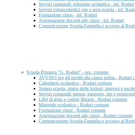
Servizi comunali: refezione scolastica - inf. Rodari
Servizi extrascolastici: pre e post-scuola - inf. Roda
Formazione classi - inf. Rodari
Assegnazione docenti alle classi - inf. Rodari
Comunicazione Scuola-Famiglia e accesso al Regist
Scuola Primaria "G. Rodari" - sez. comune
AVVISO per gli iscritti alla classe prima - Rodari
Calendario scolastico - Rodari comune
Tempo scuola, orario delle lezioni, ingressi e usci
Servizi comunali: mensa, trasporto, pre e postscu
Libri di testo e cedole librarie - Rodari comune
Materiale scolastico - Rodari comune
Formazione classi - Rodari comune
Assegnazione docenti alle classi - Rodari comune
Comunicazione Scuola-Famiglia e accesso al Regis