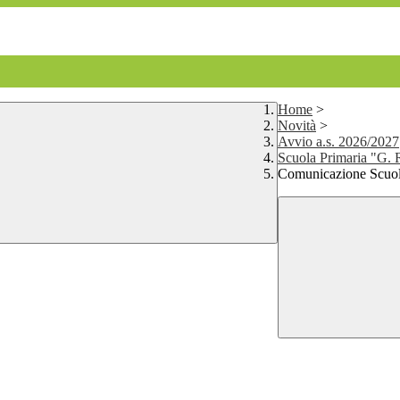
Home
>
Novità
>
Avvio a.s. 2026/2027
Scuola Primaria "G. R
Comunicazione Scuola