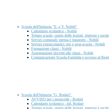
Scuola dell'Infanzia "E. e V. Nobili"
Calendario scolastico - Nobili
Tempo scuola, orario delle lezioni, ingressi e uscite
Servizi comunali: mensa e trasporto - Nobili
Servizi extrascolastici: pre e post-scuola - Nobili
Formazione classi - Nobili
Assegnazione docenti alle classi - Nobili
Comunicazione Scuola-Famiglia e accesso al Regist
Scuola dell'Infanzia "G. Rodari"
AVVISO per i neoiscritti - Rodari
Calendario scolastico - inf. Rodari
Tempo scuola, orario delle lezioni, ingressi e uscite